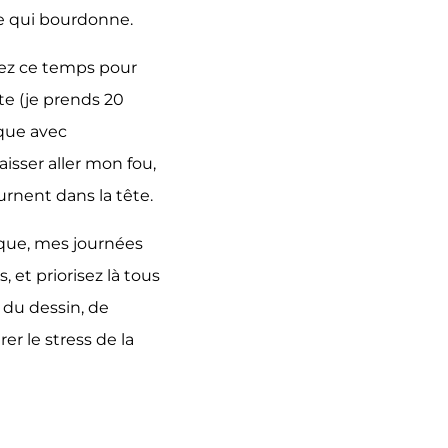
te qui bourdonne.
enez ce temps pour
te (je prends 20
que avec
isser aller mon fou,
rnent dans la tête.
nque, mes journées
et priorisez là tous
, du dessin, de
er le stress de la