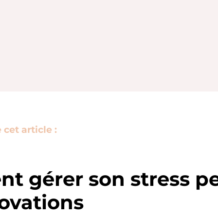
et article :
t gérer son stress p
ovations