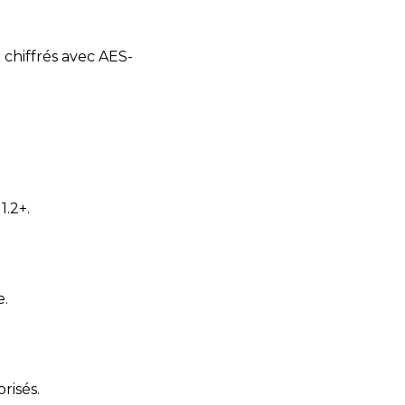
 chiffrés avec AES-
1.2+.
e.
risés.