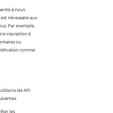
entis à nous
 est nécessaire aux
vous. Par exemple,
e inscription à
entaires ou
entification comme
tilisons les API
ivantes :
fier les