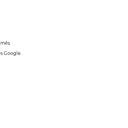
imés.
es Google.