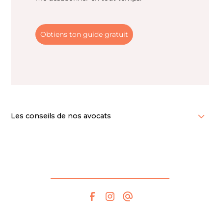
Obtiens ton guide gratuit
Les conseils de nos avocats
Cet article contient des renseignements généraux à titre
informatif seulement et ne constitue pas un conseil
professionnel. Bien que nous nous efforçons de fournir des
informations précises et à jour, leur exactitude ne peut être
garantie. Pour obtenir des conseils adaptés à votre situation
particulière, nous vous recommandons de consulter un·e
professionnel·le qualifié·e. Les opinions exprimées reflètent le
point de vue de l'auteur·e à la date de publication et sont
susceptibles d'évoluer. Les filles de la construction