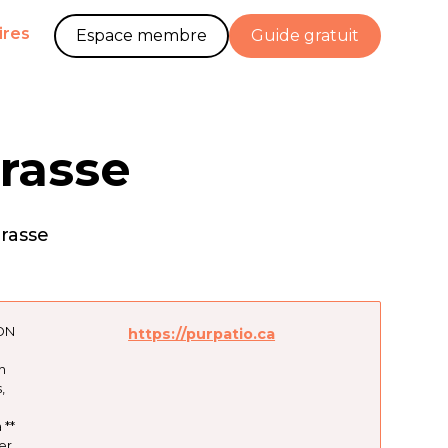
ires
Espace membre
Guide gratuit
rrasse
rrasse
ON
https://purpatio.ca
n
,
 **
er