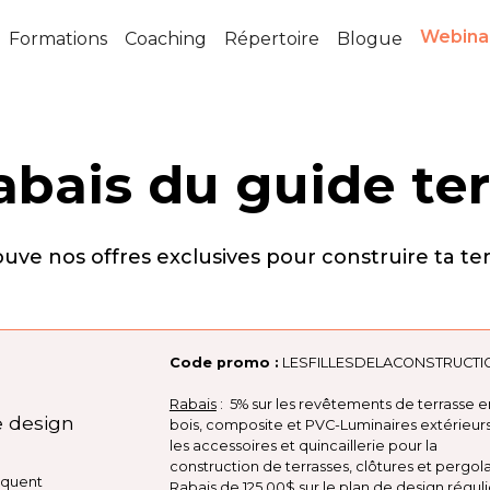
Webina
Formations
Coaching
Répertoire
Blogue
abais du guide te
uve nos offres exclusives pour construire ta te
Code promo :
LESFILLESDELACONSTRUCTI
Rabais
: 5% sur les revêtements de terrasse e
e design
bois, composite et PVC-Luminaires extérieurs
les accessoires et quincaillerie pour la
construction de terrasses, clôtures et pergola
liquent
Rabais de 125.00$ sur le plan de design réguli