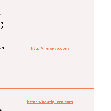
u
t
ud,
s*
ION
http://li-ma-co.com
https://boutiquerp.com
ix