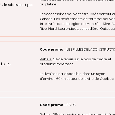
ou platine.
4 / le rabais n'est pas
Les accessoires peuvent être livrés partout a
Canada. Les revêtements de terrasse peuven
être livrés dans la région de Montréal, Rive-S
Rive-Nord, Laurentides, Lanaudière, Outaouai
Code promo :
LESFILLESDELACONSTRUCT
Rabais :
5% de rabais sur le bois de cèdre et
duits
produits timbertech
La livraison est disponible dans un rayon
d‘environ 60km autour de la ville de Québec
Code promo :
FDLC
Rabais :
15% de rabais sur tous les produits à pr